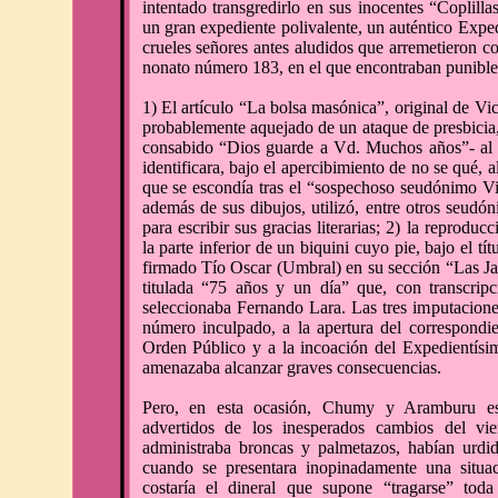
intentado transgredirlo en sus inocentes “Coplill
un gran expediente polivalente, un auténtico Expe
crueles señores antes aludidos que arremetieron co
nonato número 183, en el que encontraban punible
1) El artículo “La bolsa masónica”, original de Vi
probablemente aquejado de un ataque de presbicia,
consabido “Dios guarde a Vd. Muchos años”- al di
identificara, bajo el apercibimiento de no se qué, a
que se escondía tras el “sospechoso seudónimo V
además de sus dibujos, utilizó, entre otros seud
para escribir sus gracias literarias; 2) la reprodu
la parte inferior de un biquini cuyo pie, bajo el tí
firmado Tío Oscar (Umbral) en su sección “Las Jais
titulada “75 años y un día” que, con transcrip
seleccionaba Fernando Lara. Las tres imputaciones
número inculpado, a la apertura del correspondi
Orden Público y a la incoación del Expedientísim
amenazaba alcanzar graves consecuencias.
Pero, en esta ocasión, Chumy y Aramburu es
advertidos de los inesperados cambios del vi
administraba broncas y palmetazos, habían urdi
cuando se presentara inopinadamente una situ
costaría el dineral que supone “tragarse” tod