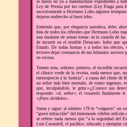
se liaron no ya a manufacturar expedientes a tod
Ley de Prensa por los cuernos (Ley Fraga para l
sucesivamente a Hermano Lobo algunos trompazo
dejaron maltrecho al buen lobo.
Entiendo que, por elegancia narrativa, debo ahorr
lista de todos los rifirrafes que Hermano Lobo m
una madame de armas tomar- ni la cuantía de las
de incurrir en el temible Desacato- hubo que a
Estado. De todas formas y a todos los efectos, 
lectores dejar constancia de tan infaustos sucesos 
en escena.
Tomen nota, señores: primero, el increíble secue
el clásico verde de la revista, nada menos que, seg
menosprecio a la Justicia”, a causa del chiste de
un señor más bien menudo, de rostro ingenuo, e
que, inculpándole, le grita:«¡¿Conoce sus derec
responde: «sí, señor»; el vozarrón finalmente l
«¡Pues olvídelos».
Suma y sigue: al número 178 le “colgaron” un exp
“grave infracción” del tristemente célebre artículo
se refiere nada menos que “a la seguridad del E
Luis Carandell, el pacífico, educado y ejemplar c