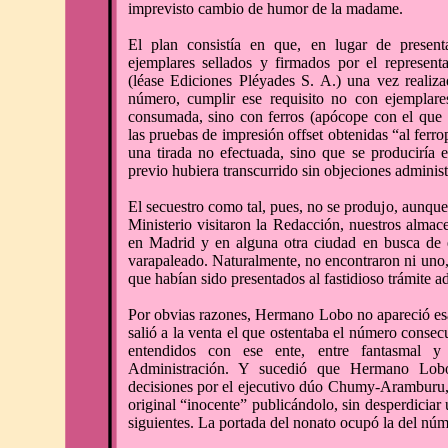
imprevisto cambio de humor de la madame.
El plan consistía en que, en lugar de present
ejemplares sellados y firmados por el representa
(léase Ediciones Pléyades S. A.) una vez realiza
número, cumplir ese requisito no con ejemplare
consumada, sino con ferros (apócope con el que 
las pruebas de impresión offset obtenidas “al ferro
una tirada no efectuada, sino que se produciría 
previo hubiera transcurrido sin objeciones adminis
El secuestro como tal, pues, no se produjo, aunque 
Ministerio visitaron la Redacción, nuestros almac
en Madrid y en alguna otra ciudad en busca de 
varapaleado. Naturalmente, no encontraron ni uno, 
que habían sido presentados al fastidioso trámite ad
Por obvias razones, Hermano Lobo no apareció esa
salió a la venta el que ostentaba el número consecu
entendidos con ese ente, entre fantasmal 
Administración. Y sucedió que Hermano Lobo
decisiones por el ejecutivo dúo Chumy-Aramburu,
original “inocente” publicándolo, sin desperdicia
siguientes. La portada del nonato ocupó la del nú