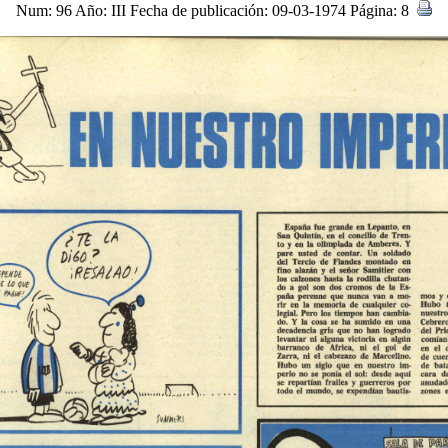
Num: 96 Año: III Fecha de publicación: 09-03-1974 Página: 8